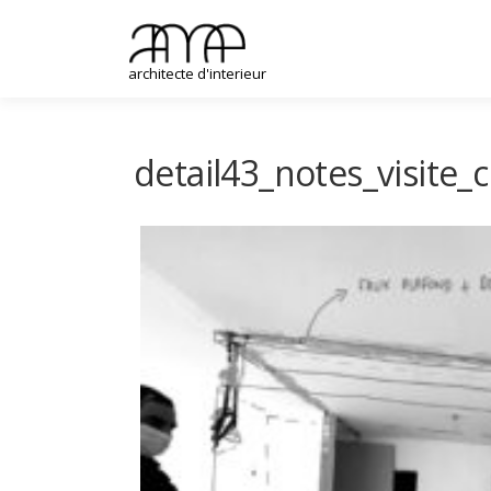
Aller
au
contenu
architecte d'interieur
detail43_notes_visite_c