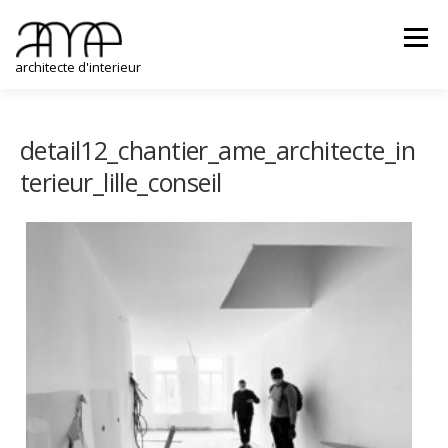
Aller
au
Menu
contenu
architecte d'interieur
REALISATIONS
GALERIE
CONTACT
detail12_chantier_ame_architecte_in
terieur_lille_conseil